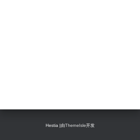
Hestia |由
ThemeIsle
开发