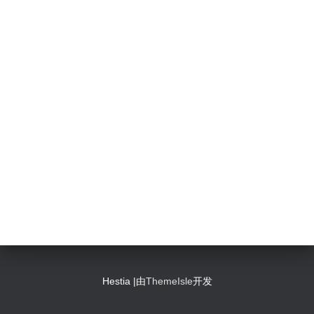
Hestia |由
ThemeIsle
开发