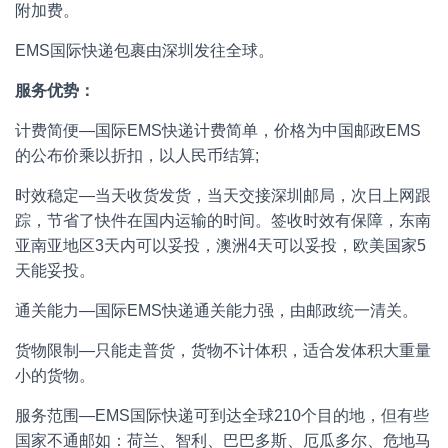
附加费。
EMS国际快递包裹由深圳发往全球。
服务优势：
计费简便—国际EMS快递计费简单，价格为中国邮政EMS
的公布价乘以折扣，以人民币结算;
时效稳定—当天收货发货，当天交接深圳邮局，次日上网跟
踪，节省了快件在国内运输的时间。签收时效有保障，东南
亚南亚地区3天内可以妥投，澳洲4天可以妥投，欧美国家5
天能妥投。
通关能力—国际EMS快递通关能力强，由邮政统一清关。
货物限制—只能走普货，货物不计体积，适合发体积大重量
小的货物。
服务范围—EMS国际快递可到达全球210个目的地，但有些
国家不通邮如：荷兰、智利、巴巴多斯、厄瓜多尔、危地马